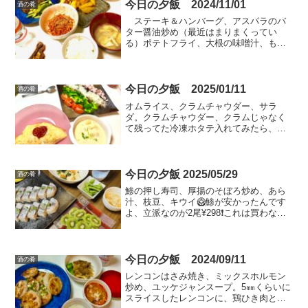
具材を炊き立て白飯に混ぜ...
今日の夕飯 2024/11/01
酒の肴
ステーキ＆ハンバーグ、アスパラのバ
ター醤油炒め（最近はまりまくってい
る）ポテトフライ、大根の味噌汁、もや
しナムル。
今日の夕飯 2025/01/11
酒の肴
オムライス、クラムチャウダー、サラ
ダ。クラムチャウダー、クラムじゃなく
て残ってた冷凍ホタテ入れてみたら、ま
いうー👍！パソコン使われちゃってるの
でスマホから初投稿。うまくできるでし
ょうか。 今日はお店が混んでて忙し
かった…。ポカリだのOS1...
今日の夕飯 2025/05/29
酒の肴
鯵の押し寿司、厚揚のそぼろ炒め、あら
汁、枝豆、キウイ🥝鯵が安かったんです
よ、立派なのが2尾¥298❗️これは買わない
と。中高年の味方、青魚ですし。スーパ
ーで刺身用に三枚におろしてもらい、ア
ラももらます。さっぱりいきたかったの
で、レモン〆で押...
今日の夕飯 2024/09/11
酒の肴
レンコンはさみ焼き、ミックスホルモン
炒め、ユッケジャンスープ。5㎜くらいに
スライスしたレンコンに、鶏ひき肉と玉