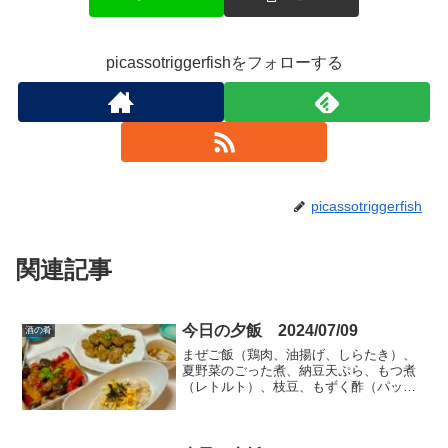
picassotriggerfishをフォローする
picassotriggerfish
関連記事
今日の夕飯 2024/07/09
酒の肴
まぜご飯（鶏肉、油揚げ、しらたき）、
夏野菜のごった煮、納豆天ぷら、もつ煮
（レトルト）、枝豆、もずく酢（パック
でそのまま）。 炊き込みの方が楽です
が、炊飯器ににおいがつくのが面倒だっ
たりするので、今日は炒め煮しておいた