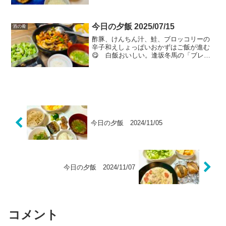
ねぎを混ぜたあんを挟んで焼きました。
レンコンはシャキホクな歯ごたえ、鶏肉
あんとの相性もいいです。ご飯よりビー
ルのつまみのほうが合うかなぁ。
今日の夕飯 2025/07/15
酒の肴
酢豚、けんちん汁、鮭、ブロッコリーの
辛子和えしょっぱいおかずはご飯が進む
😋 白飯おいしい。逢坂冬馬の「ブレイ
クショットの軌跡」読了。おもしろーー
ーーい😆おもしろかったーーー😆さす
が、同志少女の人❗️ご飯作りながらでも買
い物しながらでも聴ける...
今日の夕飯 2024/11/05
今日の夕飯 2024/11/07
コメント