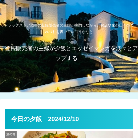
ドラッグストア勤務の登録販売者の主婦が晩酌しながら、お店や家の日々のつ
れづれを書いていこうかなと
登録販売者の主婦が夕飯とエッセイマンガを淡々とア
ップする
今日の夕飯 2024/12/10
酒の肴