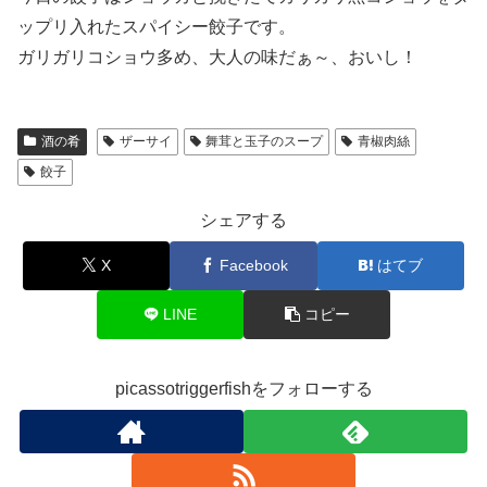
ップリ入れたスパイシー餃子です。
ガリガリコショウ多め、大人の味だぁ～、おいし！
酒の肴
ザーサイ
舞茸と玉子のスープ
青椒肉絲
餃子
シェアする
X
Facebook
はてブ
LINE
コピー
picassotriggerfishをフォローする