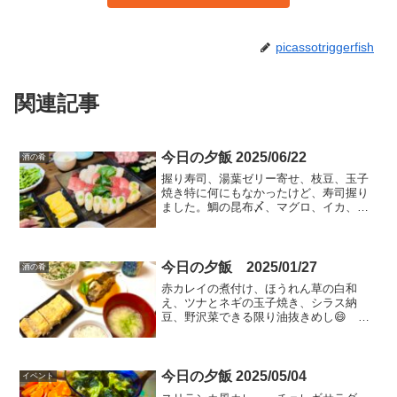
picassotriggerfish
関連記事
今日の夕飯 2025/06/22
酒の肴
握り寿司、湯葉ゼリー寄せ、枝豆、玉子
焼き特に何にもなかったけど、寿司握り
ました。鯛の昆布〆、マグロ、イカ、ロ
ーストビーフ、海老きゅう海苔巻です。
週末のスーパーは、お刺身ゾーンが充実
していてわくわくしますね。ギラギラし
たアグレッシブなマグロ、...
今日の夕飯 2025/01/27
酒の肴
赤カレイの煮付け、ほうれん草の白和
え、ツナとネギの玉子焼き、シラス納
豆、野沢菜できる限り油抜きめし😄 淡
白ご飯でビールも進まないので早めに寝
ることにしますw
今日の夕飯 2025/05/04
イベント