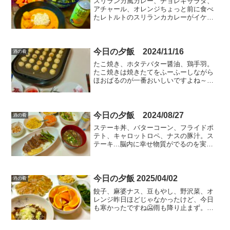
スリランカ風カレー、チョレギサラダ、
アチャール、オレンジちょっと前に食べ
たレトルトのスリランカカレーがイケて
たので、作ってみるかと、スパイスもあ
るし。バターチキンカレーのバターとヨ
ーグルトをココナッツミルクにした、み
たいなレシピで、ココナッ...
今日の夕飯 2024/11/16
酒の肴
たこ焼き、ホタテバター醤油、鶏手羽。
たこ焼きは焼きたてをふーふーしながら
ほおばるのが一番おいしいですよね～。
油を多めにひいてオタフクの揚げ玉IN。
これで外はカリっと中はトロっと仕上が
るってわけです。
今日の夕飯 2024/08/27
酒の肴
ステーキ丼、バターコーン、フライドポ
テト、キャロットロペ、ナスの豚汁。ス
テーキ...脳内に幸せ物質がでるのを実感
します。じゅわーっと肉汁、おいしい
～。どんな説得をされても絶対ヴィーガ
ンにはなれない自信があります。動物性
タンパク質は必要！
今日の夕飯 2025/04/02
酒の肴
餃子、麻婆ナス、豆もやし、野沢菜、オ
レンジ昨日ほどじゃなかったけど、今日
も寒かったですね🥶雨も降り止まず。そ
の割に、お店は混んでいました。年度は
じめの新生活。みなさま何かと必要なも