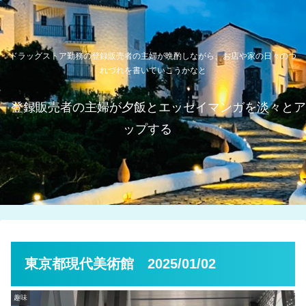
ドラッグストア勤務の登録販売者の主婦が晩酌しながら、お店や家の日々のつ
れづれを書いていこうかなと
登録販売者の主婦が夕飯とエッセイマンガを淡々とア
ップする
東京都現代美術館 2025/01/02
趣味