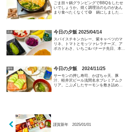
ごま担々鍋グランピングでBBQをしたせ
いでしょうか。焼く調理法のものがあん
まり食べたくなくて😅 鍋にしました。
坦々鍋の素で、具材を切って入れるだ
け、らくちん晩ご飯です。〆は坦々おじ
や、玉子とネギだくで一滴残らず消費し
ました😙おいしかった〜😋...
今日の夕飯 2025/04/14
読書
スパイスチキンカレー、紫キャベツのマ
リネ、トマトとモッツァレラチーズ、ア
ボカドわさ、いちご&バナーナ先日、本格
スパイスを購入してみました😄 いつも
健康診断でひっかかる中性脂肪、こいつ
らを殲滅させるべく、カレールーを使わ
ないカレーも作ることに...
今日の夕飯 2024/11/25
趣味
サーモンの押し寿司、かぼちゃ天、豚
汁、軽井沢ビール浅間名水プレミアムク
リア。こぶ〆したサーモンを敷き詰めた
容器に酢飯を入れてぎゅうぎゅう押して
作りました。ノルウェーサーモンうまで
す。 こぶ〆で使った昆布は、豚汁にＩ
Ｎしていただきました。昆布おいしい。
謹賀新年 2025/01/01