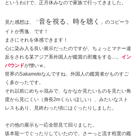
というわけで、正月休みなので家族で行ってきました。
音を視る、時を聴く
見た感想は、「
」のコピーラ
イトが秀逸、です！
まさにそれを体感できます！
心に染み入る良い展示だったのですが、ちょっとマナー違
反をされる某アジア系外国人が鑑賞の邪魔をする…。
イン
バウンド
が憎いｗ。
世界のSakamotoなんですね、外国人の鑑賞者がものすご
く多かったです。
それ以前にめちゃ混みで、なかなか見たいものを見たい角
度から見にくい（身長2mくらいほしい）、みたいなスト
レスもあり、見終わった頃にはぐったりしました。
その他の展示も一応全部見て回りました。
坂本龍一でぐったりしていたので、さーっと流す程度の鑑