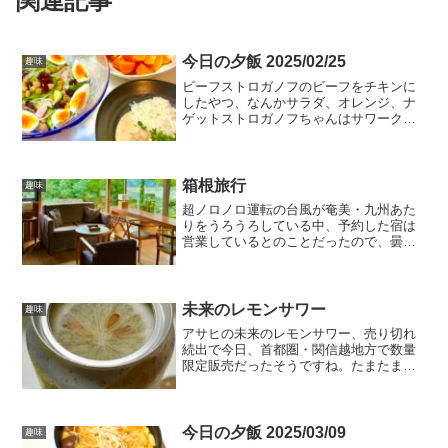
関連記事
今日の夕飯 2025/02/25
趣味
ビーフストロガノフのビーフをチキンに
したやつ、なんかサラダ、オレンジ、ナ
ゲットストロガノフちゃんはサワークリ
ームを添えるのがお作法のようですが、
生クリームで煮込んでるのにさらにサワ
ークリームって、日本人には重すぎる
ー。酸味プラスならレモンし...
箱根旅行
趣味
超ノロノロ運転の台風が奄美・九州あた
りをうろうろしている中、予約した宿は
営業しているとのことだったので、曇天
の中箱根旅行に行ってきました。
未来のレモンサワー
趣味
アサヒの未来のレモンサワー、売り切れ
続出で今日、首都圏・関信越地方で数量
限定販売だったそうですね。たまたまお
店に入荷があり、ちょっと気になってい
たので買ってみました。
今日の夕飯 2025/03/09
趣味