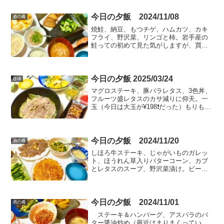
今日の夕飯 2024/11/08
酒の肴
焼鮭、納豆、もつチゲ、ハムカツ、カキ
フライ、野沢菜、リンゴと柿。岩手産の
鮭っての初めて見た気がしますが、買っ
てみました。おいしーこれ！いい脂のっ
てる！チリ産とは一線を画しますね～。
チリ産も普通においしいですけどね。
今日の夕飯 2025/03/24
趣味
マグロステーキ、豚バラレタス、3色丼、
フルーツ盛レタスのカサ減りに仰天。一
玉（今日は大玉が¥198❗️だった）もりもり
に使ったのにぺったんこになるー。でも
最近これ、やみつきです。サクのままヅ
ケにしておいたマグロの表面をフライパ
ンで焼きつけた...
今日の夕飯 2024/11/20
酒の肴
しほろ牛ステーキ、じゃがいものガレッ
ト、ほうれん草入りバターコーン、カブ
とレタスのスープ、野沢菜漬け。ビール
はいただきもののキリン、スプリングバ
レーシルクエール白。香り強～い。フル
ーティー。
今日の夕飯 2024/11/01
酒の肴
ステーキ＆ハンバーグ、アスパラのバ
ター醤油炒め（最近はまりまくってい