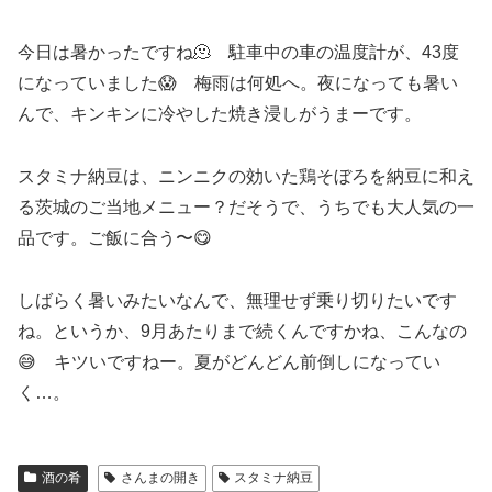
今日は暑かったですね🫠 駐車中の車の温度計が、43度
になっていました😱 梅雨は何処へ。夜になっても暑い
んで、キンキンに冷やした焼き浸しがうまーです。
スタミナ納豆は、ニンニクの効いた鶏そぼろを納豆に和え
る茨城のご当地メニュー？だそうで、うちでも大人気の一
品です。ご飯に合う〜😋
しばらく暑いみたいなんで、無理せず乗り切りたいです
ね。というか、9月あたりまで続くんですかね、こんなの
😅 キツいですねー。夏がどんどん前倒しになってい
く…。
酒の肴
さんまの開き
スタミナ納豆