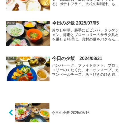
る）ポテトフライ、大根の味噌汁、もや
しナムル。
今日の夕飯 2025/07/05
酒の肴
冷やし中華、勝手にビビンバ、タッケジ
ャン、海老とブロッコリーのサラダ具材
を乗せる料理は、具材の量をバグるんで
すよね。多い方がおいしいっしょ❗️と思う
と作りすぎて、具の方が多くなってしま
うという😅毎回やっちゃうなー。具が多
すぎて、味が少し薄く...
今日の夕飯 2024/08/31
酒の肴
ハンバーーグ、フライドポテト、ブロッ
コリーのくたくた、オニオンスープ、カ
マンベールチーズ。あらびきのひき肉で
作ったハンバーグが肉肉しています。箱
根の宿の夕飯が、上品な和食だったので
無性に脂っこいハンバーグが食べたくな
りました。
今日の夕飯 2025/06/16